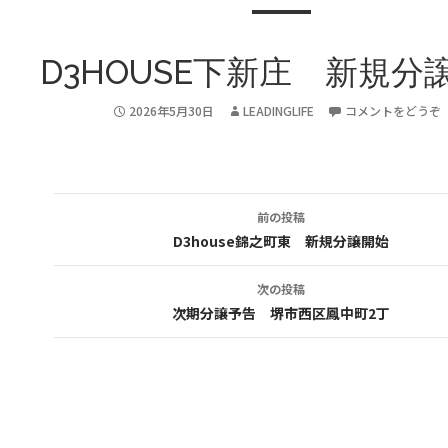
D3HOUSE下新庄 新規分
2026年5月30日
LEADINGLIFE
コメントをどうぞ
前の投稿
投
D3house錦之町東 新規分譲開始
稿
次の投稿
ナ
次期分譲予告 堺市西区鳳中町2丁
ビ
ゲ
ー