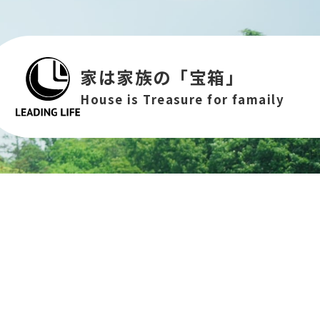
家は家族の「宝箱」
House is Treasure for famaily