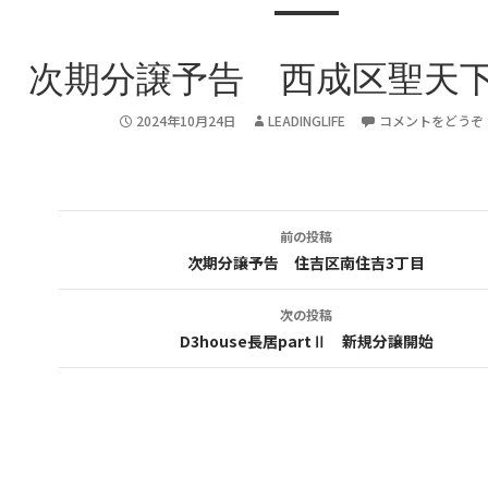
次期分譲予告 西成区聖天下
2024年10月24日
LEADINGLIFE
コメントをどうぞ
前の投稿
投
次期分譲予告 住吉区南住吉3丁目
稿
次の投稿
ナ
D3house長居partⅡ 新規分譲開始
ビ
ゲ
ー