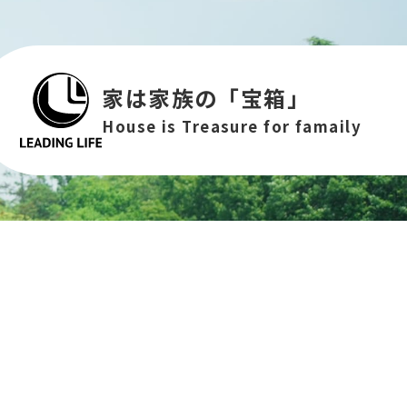
家は家族の「宝箱」
House is Treasure for famaily