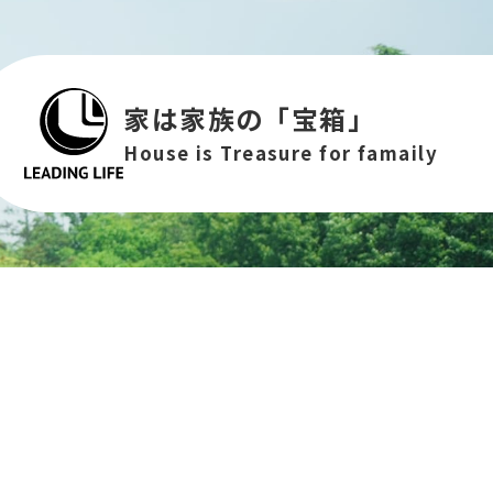
家は家族の「宝箱」
House is Treasure for famaily