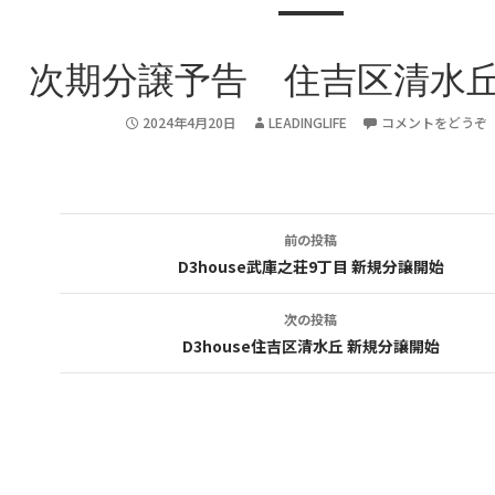
次期分譲予告 住吉区清水丘
2024年4月20日
LEADINGLIFE
コメントをどうぞ
前の投稿
投
D3house武庫之荘9丁目 新規分譲開始
稿
次の投稿
ナ
D3house住吉区清水丘 新規分譲開始
ビ
ゲ
ー