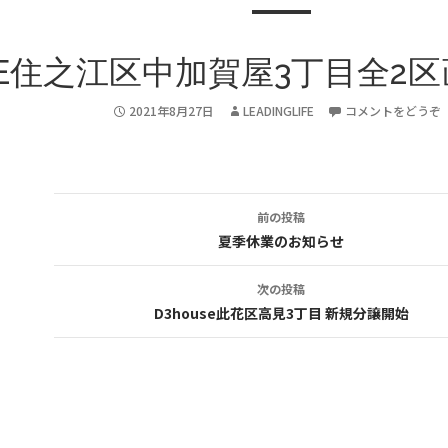
USE住之江区中加賀屋3丁目全2
2021年8月27日
LEADINGLIFE
コメントをどうぞ
前の投稿
投
夏季休業のお知らせ
稿
次の投稿
ナ
D3house此花区高見3丁目 新規分譲開始
ビ
ゲ
ー