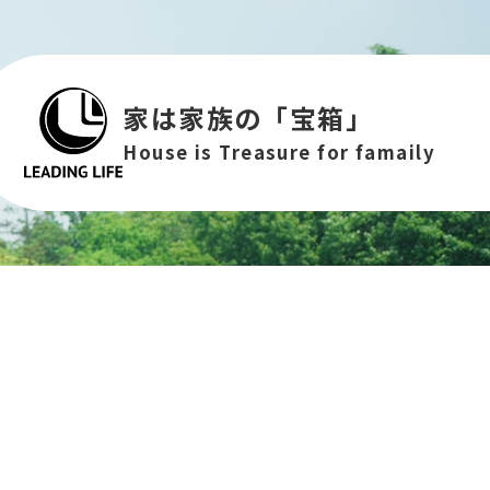
家は家族の「宝箱」
House is Treasure for famaily