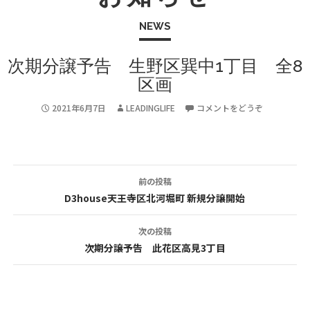
NEWS
次期分譲予告 生野区巽中1丁目 全8
区画
2021年6月7日
LEADINGLIFE
コメントをどうぞ
前の投稿
投
D3house天王寺区北河堀町 新規分譲開始
稿
次の投稿
ナ
次期分譲予告 此花区高見3丁目
ビ
ゲ