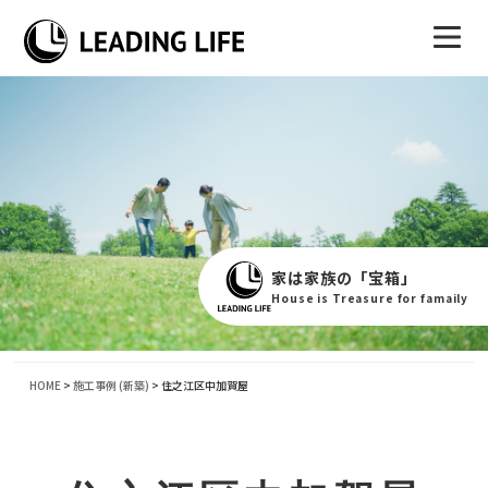
家は家族の「宝箱」
House is Treasure for famaily
HOME
>
施工事例 (新築)
>
住之江区中加賀屋