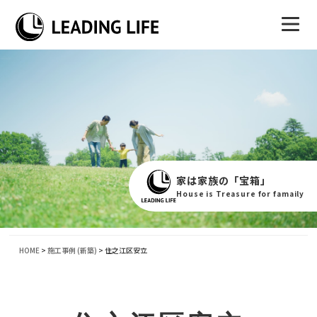
家は家族の「宝箱」
House is Treasure for famaily
HOME
>
施工事例 (新築)
>
住之江区安立