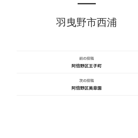
羽曳野市西浦
前の投稿
投
阿倍野区王子町
稿
次の投稿
ナ
阿倍野区美章園
ビ
ゲ
ー
シ