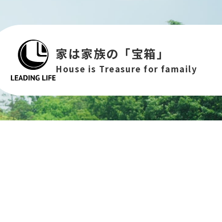
家は家族の「宝箱」
House is Treasure for famaily