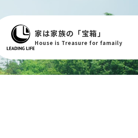
家は家族の「宝箱」
House is Treasure for famaily