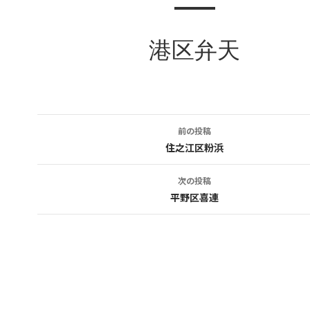
港区弁天
前の投稿
投
住之江区粉浜
稿
次の投稿
ナ
平野区喜連
ビ
ゲ
ー
シ