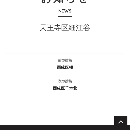
NEWS
天王寺区細江谷
前の投稿
投
西成区橘
稿
次の投稿
ナ
西成区千本北
ビ
ゲ
ー
シ