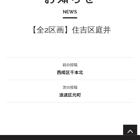
NEWS
【全2区画】住吉区庭井
前の投稿
投
西成区千本北
稿
次の投稿
ナ
浪速区元町
ビ
ゲ
ー
シ