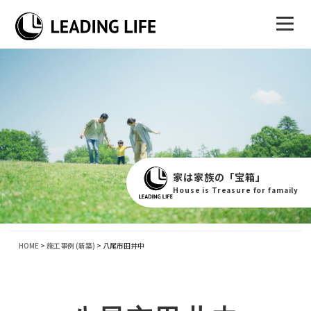
家は家族の「宝箱」
House is Treasure for famaily
HOME
>
施工事例 (新築)
>
八尾市田井中